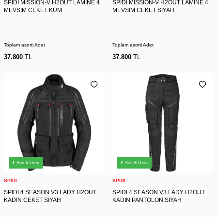
SPIDI MISSION-V H2OUT LAMİNE 4
SPIDI MISSION-V H2OUT LAMİNE 4
MEVSİM CEKET KUM
MEVSİM CEKET SİYAH
Toplam asorti Adet
Toplam asorti Adet
37.800
TL
37.800
TL
Son
5
Ürün
Son
3
Ürün
SPIDI
SPIDI
SPIDI 4 SEASON V3 LADY H2OUT
SPIDI 4 SEASON V3 LADY H2OUT
KADIN CEKET SİYAH
KADIN PANTOLON SİYAH