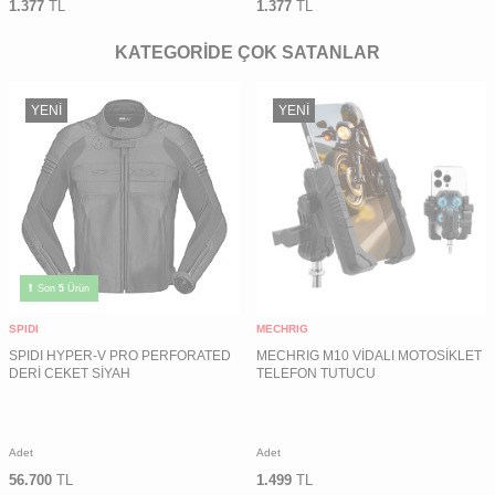
1.377
TL
1.377
TL
KATEGORİDE ÇOK SATANLAR
YENI
YENI
Son
5
Ürün
SPIDI
MECHRIG
SPIDI HYPER-V PRO PERFORATED
MECHRIG M10 VİDALI MOTOSİKLET
DERİ CEKET SİYAH
TELEFON TUTUCU
Adet
Adet
56.700
TL
1.499
TL