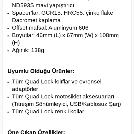
ND593S mavi yapıştırıcı
Spacer’lar: GCR15, HRC55, çinko flake
Dacromet kaplama
Offset mafsal: Alüminyum 606
Boyutlar: 46mm (L) x 67mm (W) x 108mm
(H)
Ağırlık: 138g
Uyumlu Olduğu Ürünler:
Tüm Quad Lock kılıflar ve evrensel
adaptörler
Tüm Quad Lock motosiklet aksesuarları
(Titreşim Sönümleyici, USB/Kablosuz Şarj)
Tüm Quad Lock renkli kollar
Öne Çıkan Özellikler: