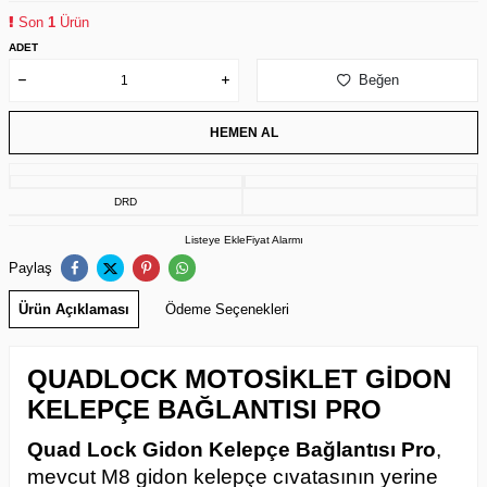
Son
1
Ürün
ADET
Beğen
HEMEN AL
DRD
Listeye Ekle
Fiyat Alarmı
Paylaş
Ürün Açıklaması
Ödeme Seçenekleri
QUADLOCK MOTOSİKLET GİDON
KELEPÇE BAĞLANTISI PRO
Quad Lock Gidon Kelepçe Bağlantısı Pro
,
mevcut M8 gidon kelepçe cıvatasının yerine