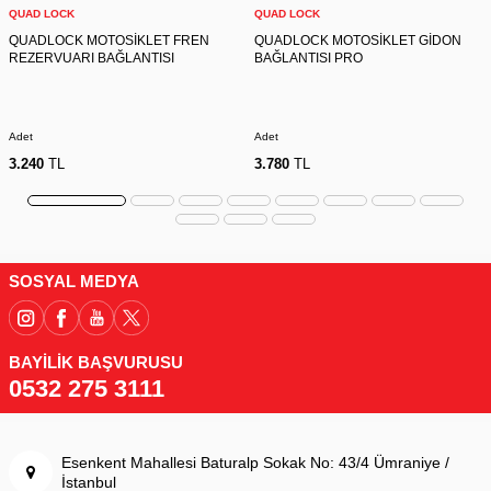
QUAD LOCK
QUAD LOCK
QUADLOCK MOTOSİKLET FREN
QUADLOCK MOTOSİKLET GİDON
REZERVUARI BAĞLANTISI
BAĞLANTISI PRO
Adet
Adet
3.240
TL
3.780
TL
SOSYAL MEDYA
BAYİLİK BAŞVURUSU
0532 275 3111
Esenkent Mahallesi Baturalp Sokak No: 43/4 Ümraniye /
İstanbul