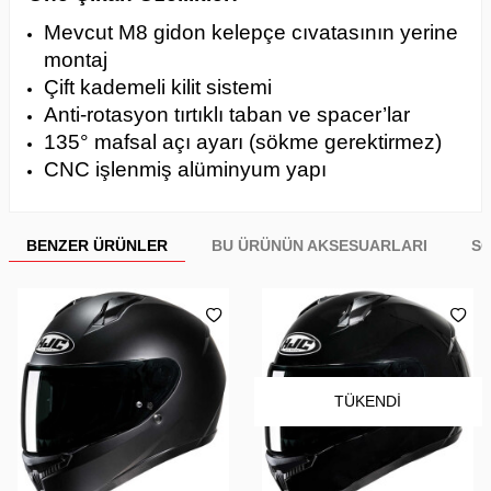
Mevcut M8 gidon kelepçe cıvatasının yerine
montaj
Çift kademeli kilit sistemi
Anti-rotasyon tırtıklı taban ve spacer’lar
135° mafsal açı ayarı (sökme gerektirmez)
CNC işlenmiş alüminyum yapı
BENZER ÜRÜNLER
BU ÜRÜNÜN AKSESUARLARI
SO
TÜKENDI