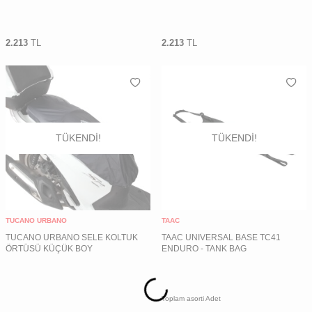
2.213
TL
2.213
TL
TÜKENDI!
TÜKENDI!
TUCANO URBANO
TAAC
TUCANO URBANO SELE KOLTUK
TAAC UNIVERSAL BASE TC41
ÖRTÜSÜ KÜÇÜK BOY
ENDURO - TANK BAG
Toplam asorti Adet