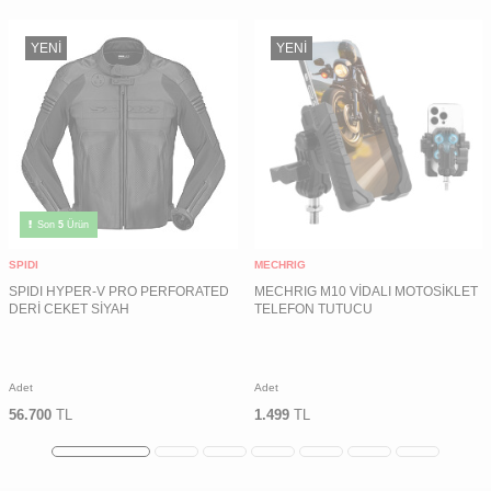
YENI
YENI
Son
5
Ürün
SPIDI
MECHRIG
SPIDI HYPER-V PRO PERFORATED
MECHRIG M10 VİDALI MOTOSİKLET
DERİ CEKET SİYAH
TELEFON TUTUCU
Adet
Adet
56.700
TL
1.499
TL