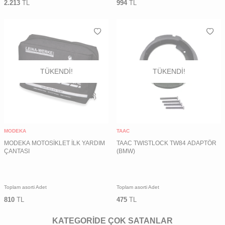
2.213
TL
994
TL
TÜKENDI!
TÜKENDI!
MODEKA
TAAC
MODEKA MOTOSİKLET İLK YARDIM
TAAC TWISTLOCK TW84 ADAPTÖR
ÇANTASI
(BMW)
Toplam asorti Adet
Toplam asorti Adet
810
TL
475
TL
KATEGORİDE ÇOK SATANLAR