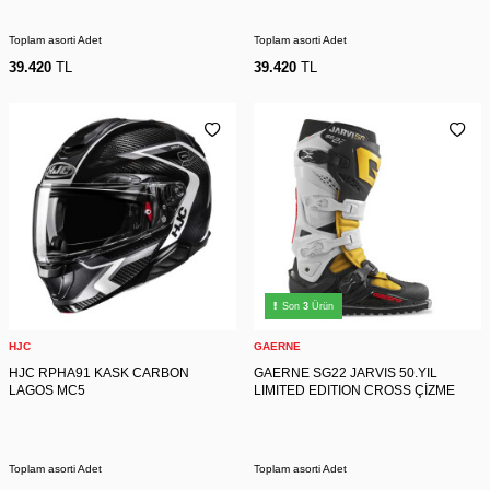
Toplam asorti Adet
Toplam asorti Adet
39.420
TL
39.420
TL
Son
3
Ürün
HJC
GAERNE
HJC RPHA91 KASK CARBON
GAERNE SG22 JARVIS 50.YIL
LAGOS MC5
LIMITED EDITION CROSS ÇİZME
Toplam asorti Adet
Toplam asorti Adet