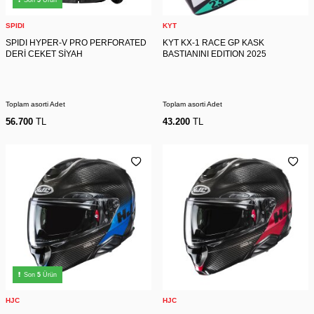
Son
5
Ürün
SPIDI
KYT
SPIDI HYPER-V PRO PERFORATED
KYT KX-1 RACE GP KASK
DERİ CEKET SİYAH
BASTIANINI EDITION 2025
Toplam asorti Adet
Toplam asorti Adet
56.700
TL
43.200
TL
Son
5
Ürün
HJC
HJC