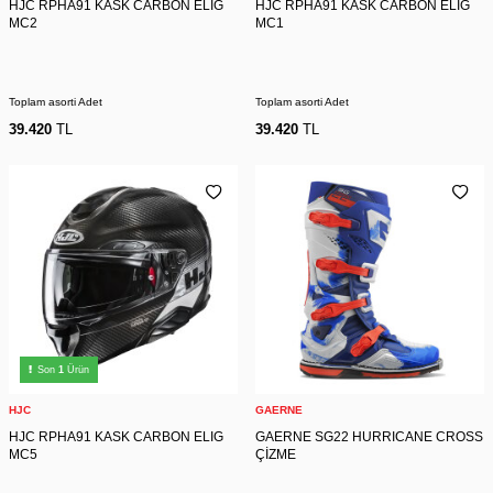
HJC RPHA91 KASK CARBON ELIG
HJC RPHA91 KASK CARBON ELIG
MC2
MC1
Toplam asorti Adet
Toplam asorti Adet
39.420
TL
39.420
TL
Son
1
Ürün
HJC
GAERNE
HJC RPHA91 KASK CARBON ELIG
GAERNE SG22 HURRICANE CROSS
MC5
ÇİZME