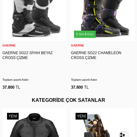
Son
5
Ürün
GAERNE
GAERNE
GAERNE SG22 SİYAH BEYAZ
GAERNE SG22 CHAMELEON
CROSS ÇİZME
CROSS ÇİZME
Toplam asorti Adet
Toplam asorti Adet
37.800
TL
37.800
TL
KATEGORİDE ÇOK SATANLAR
YENI
YENI