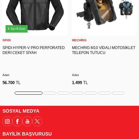
Son
5
Ürün
SPIDI
MECHRIG
SPIDI HYPER-V PRO PERFORATED
MECHRIG M10 VİDALI MOTOSİKLET
DERİ CEKET SİYAH
TELEFON TUTUCU
Adet
Adet
56.700
TL
1.499
TL
SOSYAL MEDYA
BAYİLİK BAŞVURUSU