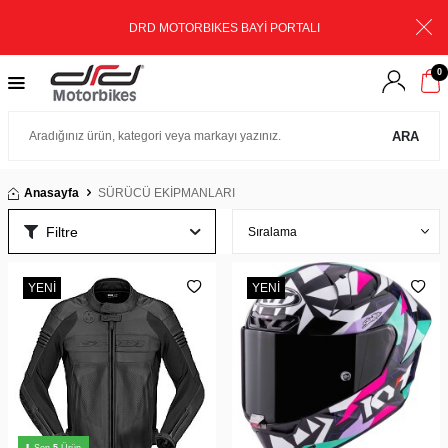
DRD MOTORBIKES BAYİ PORTALI
0
ARA
Anasayfa
SÜRÜCÜ EKİPMANLARI
Filtre
YENI
YENI