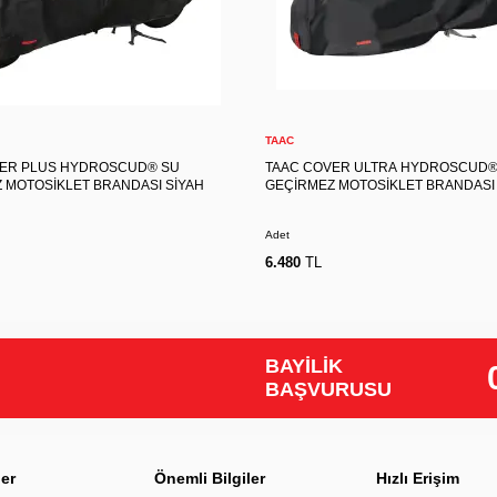
M
L
XL
S
M
L
Sepete Ekle
Sepete Ekle
TAAC
VER PLUS HYDROSCUD® SU
TAAC COVER ULTRA HYDROSCUD®
 MOTOSİKLET BRANDASI SİYAH
GEÇİRMEZ MOTOSİKLET BRANDASI 
Adet
6.480
TL
BAYİLİK
BAŞVURUSU
ler
Önemli Bilgiler
Hızlı Erişim