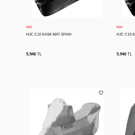
XS
S
M
L
XL
2XL
X
Sepete Ekle
HJC
HJC
HJC C10 KASK MAT SİYAH
HJC C10 
5.940
TL
5.940
TL