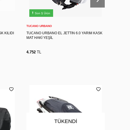
XXL
XS
S
M
L
XL
Son
1
Ürün
Son
2
Sepete Ekle
TUCANO URBANO
HJC
K KILIDI
TUCANO URBANO EL JETTIN 6.0 YARIM KASK
HJC C10 
MAT HAKİ YEŞİL
4.752
TL
5.940
TL
TÜKENDI