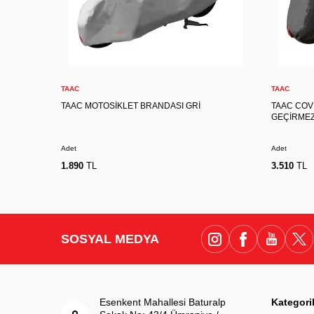
M
L
XL
S
Sepete Ekle
TAAC
TAAC
TAAC MOTOSİKLET BRANDASI GRİ
TAAC CO
GEÇİRMEZ
Adet
Adet
1.890
TL
3.510
TL
SOSYAL MEDYA
Esenkent Mahallesi Baturalp
Kategori