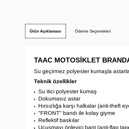
Ürün Açıklaması
Ödeme Seçenekleri
TAAC MOTOSİKLET BRANDA
Su geçirmez polyester kumaşla astarl
Teknik özellikler
Su itici polyester kumaş
Dokumasız astar
Hırsızlığa karşı halkalar (anti-theft ey
"FRONT" bandı ile kolay giyme
Reflektif baskılar
Uçuşmayı önleyici bant (anti-flap tap