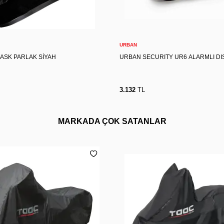
S
S
M
L
XL
2XL
Sepete Ekle
Sepete Ekle
URBAN
KASK PARLAK SİYAH
URBAN SECURITY UR6 ALARMLI DIS
3.132
TL
MARKADA ÇOK SATANLAR