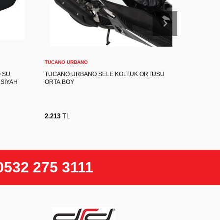
XL
Sepete Ekle
TUCANO URBANO
TUCANO U
 SU
TUCANO URBANO SELE KOLTUK ÖRTÜSÜ
TUCANO 
SİYAH
ORTA BOY
KÜÇÜK B
2.213
TL
2.213
TL
0532 275 3111