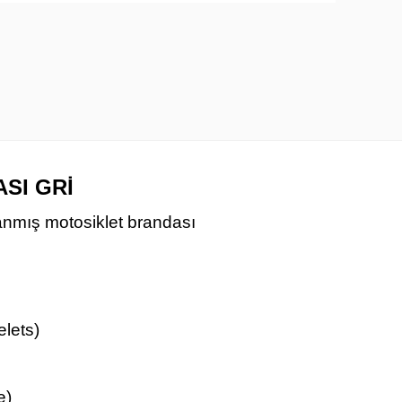
SI GRİ
anmış motosiklet brandası
elets)
e)