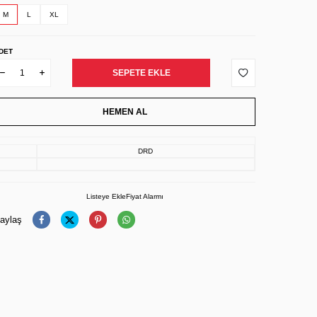
M
L
XL
DET
SEPETE EKLE
HEMEN AL
DRD
Listeye Ekle
Fiyat Alarmı
aylaş