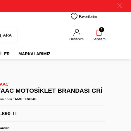
Favorilerim
0
ARA
Hesabım
Sepetim
İLER
MARKALARIMIZ
TAAC
TAAC MOTOSİKLET BRANDASI GRİ
rün Kodu :
TAAC.TES004G
.890
TL
tandart