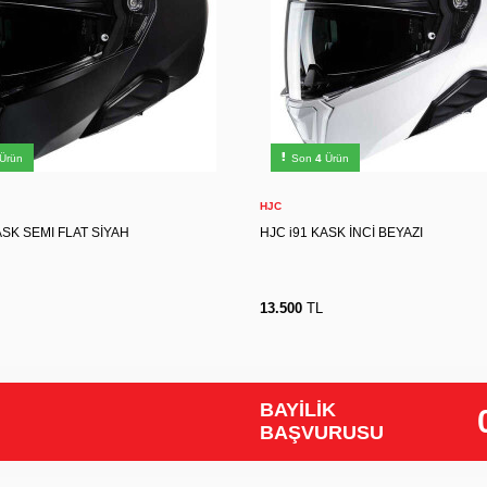
S
S
M
L
XL
2XL
XS
S
M
Ürün
Son
4
Ürün
Sepete Ekle
Sepete Ekle
HJC
ASK SEMI FLAT SİYAH
HJC i91 KASK İNCİ BEYAZI
13.500
TL
BAYİLİK
BAŞVURUSU