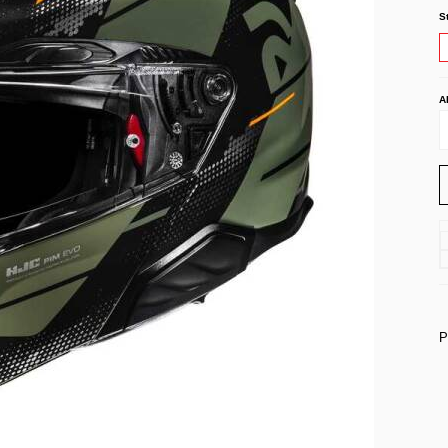
S
A
P