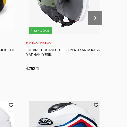
XXL
XS
S
M
L
XL
Son
1
Ürün
Son
2
Sepete Ekle
TUCANO URBANO
HJC
K KILIDI
TUCANO URBANO EL JETTIN 6.0 YARIM KASK
HJC C10 
MAT HAKİ YEŞİL
4.752
TL
5.940
TL