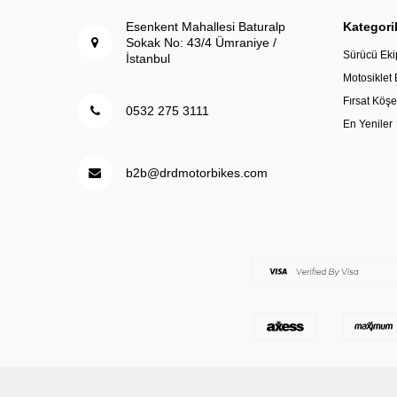
Esenkent Mahallesi Baturalp
Kategori
Sokak No: 43/4 Ümraniye /
Sürücü Eki
İstanbul
Motosiklet
Fırsat Köşe
0532 275 3111
En Yeniler
b2b@drdmotorbikes.com