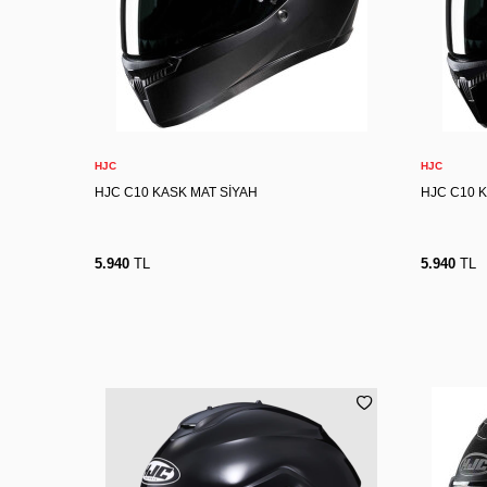
XS
S
M
L
XL
2XL
X
Sepete Ekle
HJC
HJC
HJC C10 KASK MAT SİYAH
HJC C10 
5.940
TL
5.940
TL