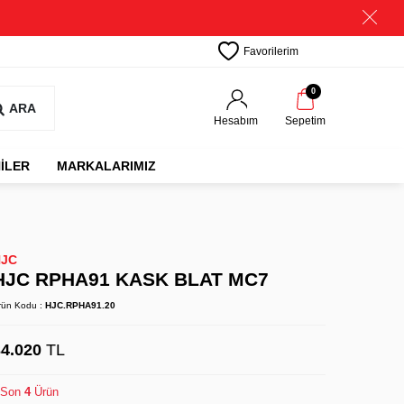
Favorilerim
0
ARA
Hesabım
Sepetim
İLER
MARKALARIMIZ
HJC
HJC RPHA91 KASK BLAT MC7
rün Kodu :
HJC.RPHA91.20
34.020
TL
Son
4
Ürün