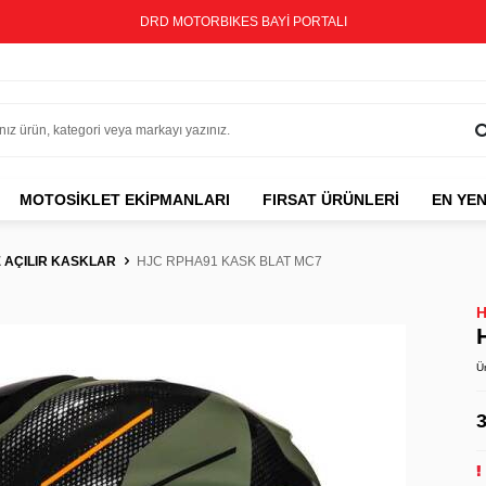
DRD MOTORBIKES BAYİ PORTALI
MOTOSIKLET EKIPMANLARI
FIRSAT ÜRÜNLERİ
EN YEN
 AÇILIR KASKLAR
HJC RPHA91 KASK BLAT MC7
Ü