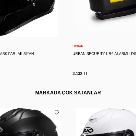
S
S
M
L
XL
2XL
Sepete Ekle
Sepete Ekle
URBAN
KASK PARLAK SİYAH
URBAN SECURITY UR6 ALARMLI DIS
3.132
TL
MARKADA ÇOK SATANLAR