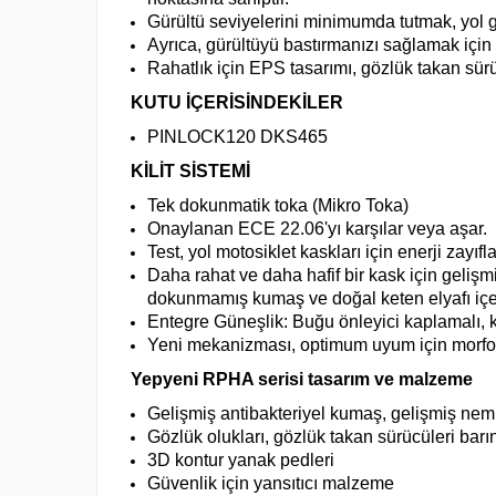
Gürültü seviyelerini minimumda tutmak, yol
Ayrıca, gürültüyü bastırmanızı sağlamak için
Rahatlık için EPS tasarımı, gözlük takan sürüc
KUTU İÇERİSİNDEKİLER
PINLOCK120 DKS465
KİLİT SİSTEMİ
Tek dokunmatik toka (Mikro Toka)
Onaylanan ECE 22.06'yı karşılar veya aşar.
Test, yol motosiklet kaskları için enerji zayı
Daha rahat ve daha hafif bir kask için gelişm
dokunmamış kumaş ve doğal keten elyafı iç
Entegre Güneşlik: Buğu önleyici kaplamalı, koy
Yeni mekanizması, optimum uyum için morfoloj
Yepyeni RPHA serisi tasarım ve malzeme
Gelişmiş antibakteriyel kumaş, gelişmiş nem 
Gözlük olukları, gözlük takan sürücüleri barın
3D kontur yanak pedleri
Güvenlik için yansıtıcı malzeme