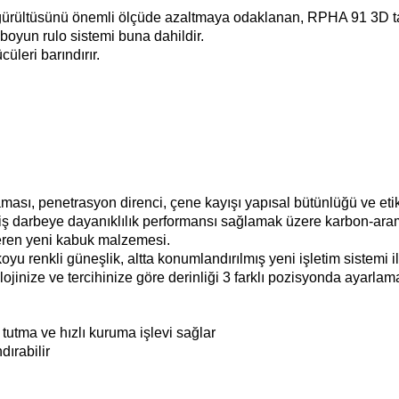
 gürültüsünü önemli ölçüde azaltmaya odaklanan, RPHA 91 3D ta
 boyun rulo sistemi buna dahildir.
üleri barındırır.
flaması, penetrasyon direnci, çene kayışı yapısal bütünlüğü ve eti
iş darbeye dayanıklılık performansı sağlamak üzere karbon-aramid
eren yeni kabuk malzemesi.
u renkli güneşlik, altta konumlandırılmış yeni işletim sistemi ile 
inize ve tercihinize göre derinliği 3 farklı pozisyonda ayarlama
tutma ve hızlı kuruma işlevi sağlar
dırabilir