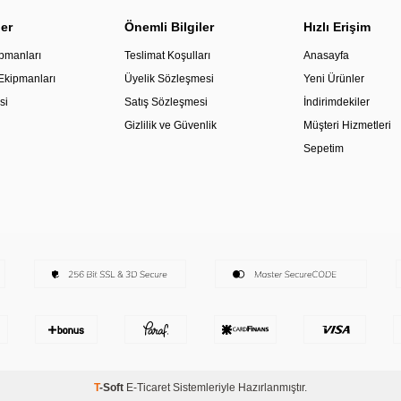
ler
Önemli Bilgiler
Hızlı Erişim
pmanları
Teslimat Koşulları
Anasayfa
 Ekipmanları
Üyelik Sözleşmesi
Yeni Ürünler
si
Satış Sözleşmesi
İndirimdekiler
Gizlilik ve Güvenlik
Müşteri Hizmetleri
Sepetim
T
-Soft
E-Ticaret
Sistemleriyle Hazırlanmıştır.