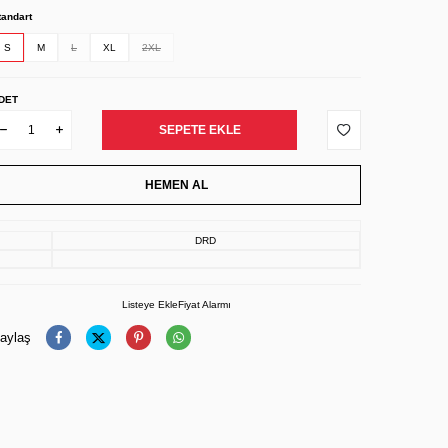
tandart
S
M
L
XL
2XL
DET
SEPETE EKLE
HEMEN AL
DRD
Listeye Ekle
Fiyat Alarmı
aylaş