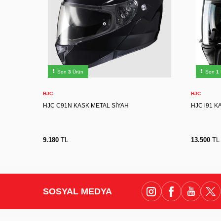
XS
S
M
L
XL
2XL
X
Son
3
Ürün
Son
1
Sepete Ekle
HJC
HJC
HJC C91N KASK METAL SİYAH
HJC i91 K
9.180
TL
13.500
TL
SOSYAL MEDYA