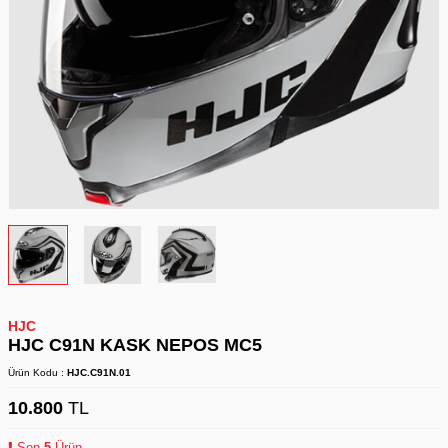
HJC
HJC C91N KASK NEPOS MC5
Ürün Kodu :
HJC.C91N.01
10.800
TL
Son
5
Ürün