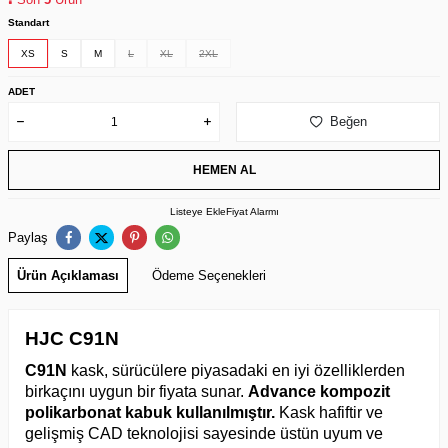
Standart
XS
S
M
L
XL
2XL
ADET
Beğen
HEMEN AL
Listeye Ekle
Fiyat Alarmı
Paylaş
Ürün Açıklaması
Ödeme Seçenekleri
HJC C91N
C91N
kask, sürücülere piyasadaki en iyi özelliklerden
birkaçını uygun bir fiyata sunar.
Advance kompozit
polikarbonat kabuk kullanılmıştır.
Kask hafiftir ve
gelişmiş CAD teknolojisi sayesinde üstün uyum ve