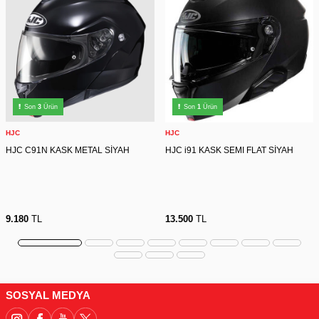
Son
3
Ürün
Son
1
Ürün
HJC
HJC
HJC C91N KASK METAL SİYAH
HJC i91 KASK SEMI FLAT SİYAH
9.180
TL
13.500
TL
SOSYAL MEDYA