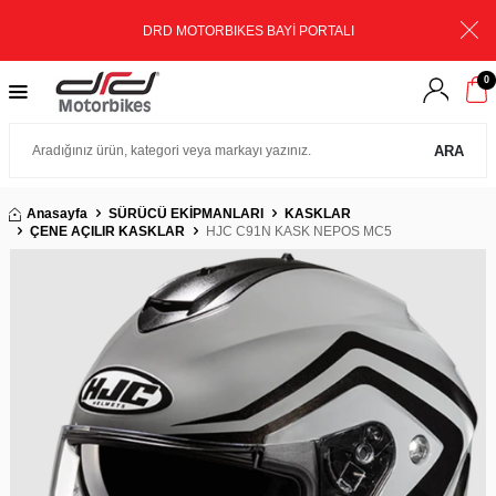
DRD MOTORBIKES BAYİ PORTALI
0
ARA
Anasayfa
SÜRÜCÜ EKİPMANLARI
KASKLAR
ÇENE AÇILIR KASKLAR
HJC C91N KASK NEPOS MC5