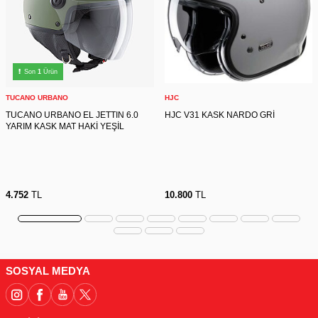
Son
1
Ürün
TUCANO URBANO
HJC
TUCANO URBANO EL JETTIN 6.0
HJC V31 KASK NARDO GRİ
YARIM KASK MAT HAKİ YEŞİL
4.752
TL
10.800
TL
SOSYAL MEDYA