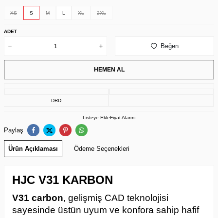
XS
S
M
L
XL
2XL
ADET
Beğen
HEMEN AL
DRD
Listeye Ekle
Fiyat Alarmı
Paylaş
Ürün Açıklaması
Ödeme Seçenekleri
HJC V31 KARBON
V31 carbon
, gelişmiş CAD teknolojisi
sayesinde üstün uyum ve konfora sahip hafif