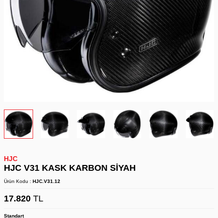
HJC
HJC V31 KASK KARBON SİYAH
Ürün Kodu :
HJC.V31.12
17.820
TL
Standart