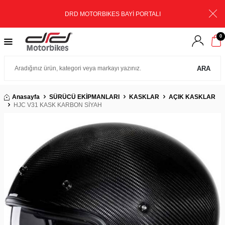
DRD MOTORBIKES BAYİ PORTALI
0
ARA
Anasayfa
SÜRÜCÜ EKİPMANLARI
KASKLAR
AÇIK KASKLAR
HJC V31 KASK KARBON SİYAH