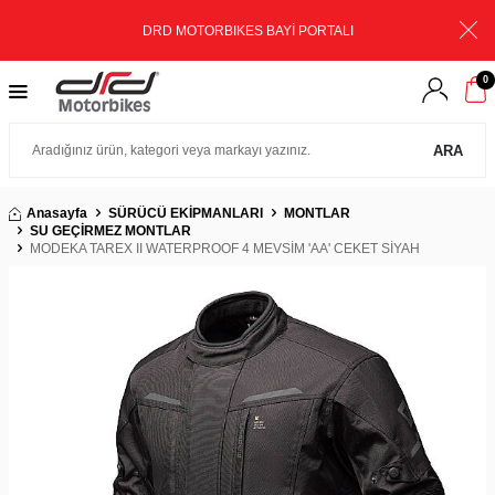
DRD MOTORBIKES BAYİ PORTALI
0
ARA
Anasayfa
SÜRÜCÜ EKİPMANLARI
MONTLAR
SU GEÇİRMEZ MONTLAR
MODEKA TAREX II WATERPROOF 4 MEVSİM 'AA' CEKET SİYAH