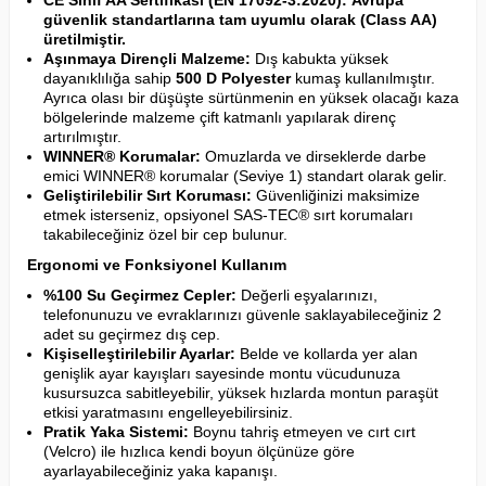
güvenlik standartlarına tam uyumlu olarak (Class AA)
üretilmiştir.
Aşınmaya Dirençli Malzeme:
Dış kabukta yüksek
dayanıklılığa sahip
500 D Polyester
kumaş kullanılmıştır.
Ayrıca olası bir düşüşte sürtünmenin en yüksek olacağı kaza
bölgelerinde malzeme çift katmanlı yapılarak direnç
artırılmıştır.
WINNER® Korumalar:
Omuzlarda ve dirseklerde darbe
emici WINNER® korumalar (Seviye 1) standart olarak gelir.
Geliştirilebilir Sırt Koruması:
Güvenliğinizi maksimize
etmek isterseniz, opsiyonel SAS-TEC® sırt korumaları
takabileceğiniz özel bir cep bulunur.
Ergonomi ve Fonksiyonel Kullanım
%100 Su Geçirmez Cepler:
Değerli eşyalarınızı,
telefonunuzu ve evraklarınızı güvenle saklayabileceğiniz 2
adet su geçirmez dış cep.
Kişiselleştirilebilir Ayarlar:
Belde ve kollarda yer alan
genişlik ayar kayışları sayesinde montu vücudunuza
kusursuzca sabitleyebilir, yüksek hızlarda montun paraşüt
etkisi yaratmasını engelleyebilirsiniz.
Pratik Yaka Sistemi:
Boynu tahriş etmeyen ve cırt cırt
(Velcro) ile hızlıca kendi boyun ölçünüze göre
ayarlayabileceğiniz yaka kapanışı.