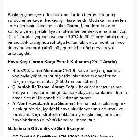
Başlangıç seviyesindeki kullanıcılardan tecrübeli touring
sürücülerine kadar herkes için tasarlandı! Modeka'nın sevilen
Tarex serisinin ikinci nesli olan
Tarex II
, modern tasarımı,
konforu ve erişilebilir fiyatı mükemmel bir şekilde harmanlıyor.
"2'si 1 arada" yapısı sayesinde 10°C ile 30°C arasındaki geniş
bir sıcaklık aralığında rahatça kullanılabilen bu mont, en ince
detayına kadar düşünülmüş gerçek bir dört mevsim yol
arkadaşıdır.
Hava Koşullarına Karşı Esnek Kullanım (2'si 1 Arada)
Hitex® Z-Liner Membran:
%100 su ve rüzgar geçirmez
yapısıyla yağmurlu sürüşlerde ıslanmanızı engeller ve
rüzgarı dışarıda tutar (2.500 mm su sütunu).
Çıkarılabilir Termal Astar:
Soğuk havalarda vücut ısınızı
koruyan, havalar ısındığında ise kolayca çıkarılabilen termal
astar sistemi ile esnek bir kullanım sunar.
AirVent Havalandırma Sistemi:
Termal astarı çıkardığınız
sıcak günlerde, içerideki hava sirkülasyonunu artırmak ve
ferahlamak için stratejik noktalara yerleştirilmiş fermuarlı
havalandırma (AirVent) kanalları mevcuttur.
Maksimum Güvenlik ve Sertifikasyon
CE Sınıf AA Sertifikası (EN 17092-3:2020):
Avrupa