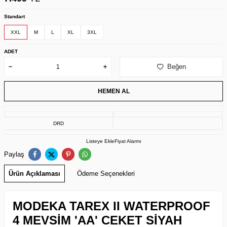
Standart
XXL
M
L
XL
3XL
ADET
Beğen
HEMEN AL
DRD
Listeye Ekle
Fiyat Alarmı
Paylaş
Ürün Açıklaması
Ödeme Seçenekleri
MODEKA TAREX II WATERPROOF
4 MEVSİM 'AA' CEKET SİYAH