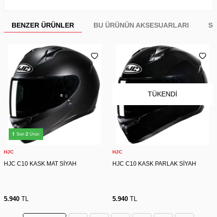
BENZER ÜRÜNLER
BU ÜRÜNÜN AKSESUARLARI
SO
TÜKENDI
Son
2
Ürün
HJC
HJC
HJC C10 KASK MAT SİYAH
HJC C10 KASK PARLAK SİYAH
5.940
TL
5.940
TL