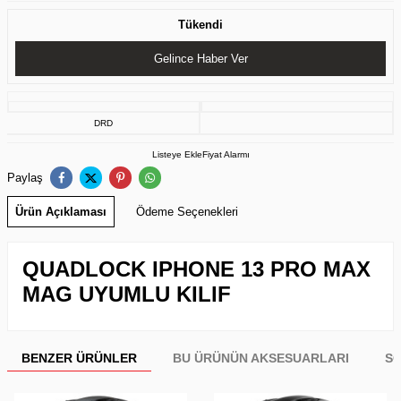
Tükendi
Gelince Haber Ver
DRD
Listeye Ekle
Fiyat Alarmı
Paylaş
Ürün Açıklaması
Ödeme Seçenekleri
QUADLOCK IPHONE 13 PRO MAX
MAG UYUMLU KILIF
BENZER ÜRÜNLER
BU ÜRÜNÜN AKSESUARLARI
SO