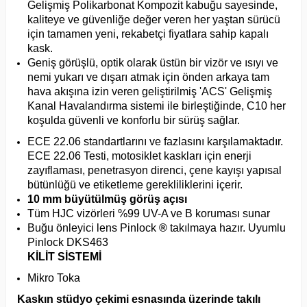
Gelişmiş Polikarbonat Kompozit kabuğu sayesinde,
kaliteye ve güvenliğe değer veren her yaştan sürücü
için tamamen yeni, rekabetçi fiyatlara sahip kapalı
kask.
Geniş görüşlü, optik olarak üstün bir vizör ve ısıyı ve
nemi yukarı ve dışarı atmak için önden arkaya tam
hava akışına izin veren geliştirilmiş 'ACS' Gelişmiş
Kanal Havalandırma sistemi ile birleştiğinde, C10 her
koşulda güvenli ve konforlu bir sürüş sağlar.
ECE 22.06 standartlarını ve fazlasını karşılamaktadır.
ECE 22.06 Testi, motosiklet kaskları için enerji
zayıflaması, penetrasyon direnci, çene kayışı yapısal
bütünlüğü ve etiketleme gerekliliklerini içerir.
10 mm büyütülmüş görüş açısı
Tüm HJC vizörleri %99 UV-A ve B koruması sunar
Buğu önleyici lens Pinlock
®
takılmaya hazır.
Uyumlu
Pinlock DKS463
KİLİT SİSTEMİ
Mikro Toka
Kaskın stüdyo çekimi esnasında üzerinde takılı