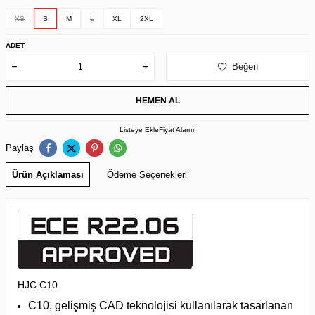
XS
S
M
L
XL
2XL
ADET
Beğen
HEMEN AL
Listeye Ekle
Fiyat Alarmı
Paylaş
Ürün Açıklaması
Ödeme Seçenekleri
HJC C10
C10, gelişmiş CAD teknolojisi kullanılarak tasarlanan