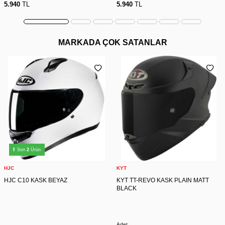
5.940
TL
5.940
TL
MARKADA ÇOK SATANLAR
Son
2
Ürün
HJC
KYT
HJC C10 KASK BEYAZ
KYT TT-REVO KASK PLAIN MATT
BLACK
Adet