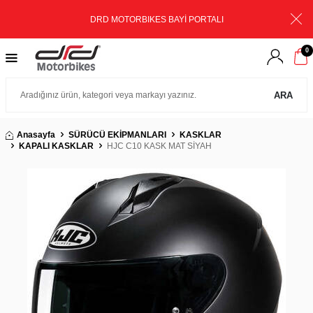
DRD MOTORBIKES BAYİ PORTALI
0
ARA
Anasayfa
SÜRÜCÜ EKİPMANLARI
KASKLAR
KAPALI KASKLAR
HJC C10 KASK MAT SİYAH