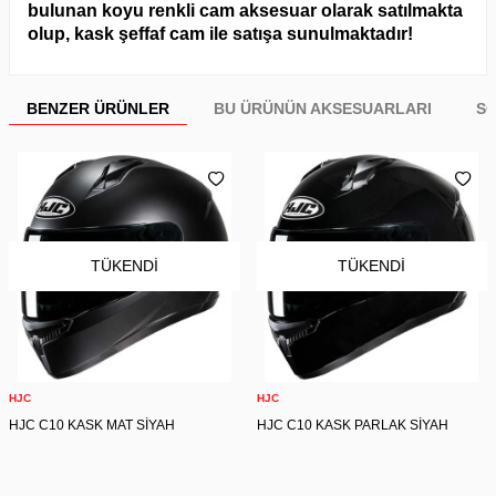
bulunan koyu renkli cam aksesuar olarak satılmakta
olup, kask şeffaf cam ile satışa sunulmaktadır!
BENZER ÜRÜNLER
BU ÜRÜNÜN AKSESUARLARI
SO
TÜKENDI
TÜKENDI
HJC
HJC
HJC C10 KASK MAT SİYAH
HJC C10 KASK PARLAK SİYAH