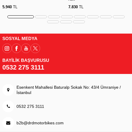
5.940
TL
7.830
TL
SOSYAL MEDYA
BAYİLİK BAŞVURUSU
0532 275 3111
Esenkent Mahallesi Baturalp Sokak No: 43/4 Ümraniye /
İstanbul
0532 275 3111
b2b@drdmotorbikes.com