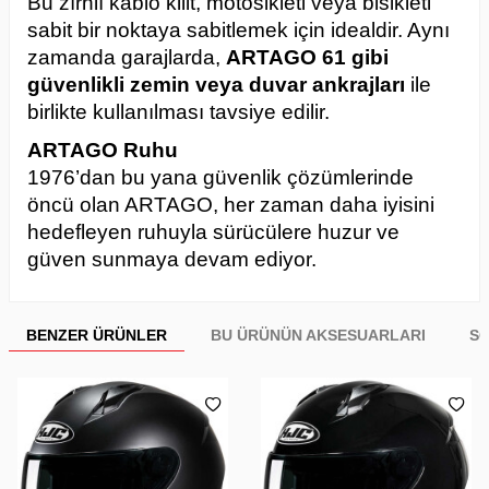
Bu zırhlı kablo kilit, motosikleti veya bisikleti
sabit bir noktaya sabitlemek için idealdir. Aynı
zamanda garajlarda,
ARTAGO 61 gibi
güvenlikli zemin veya duvar ankrajları
ile
birlikte kullanılması tavsiye edilir.
ARTAGO Ruhu
1976’dan bu yana güvenlik çözümlerinde
öncü olan ARTAGO, her zaman daha iyisini
hedefleyen ruhuyla sürücülere huzur ve
güven sunmaya devam ediyor.
BENZER ÜRÜNLER
BU ÜRÜNÜN AKSESUARLARI
SO