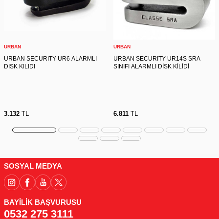
URBAN
URBAN
URBAN SECURITY UR6 ALARMLI
URBAN SECURITY UR14S SRA
DISK KILIDI
SINIFI ALARMLI DİSK KİLİDİ
3.132
TL
6.811
TL
SOSYAL MEDYA
BAYİLİK BAŞVURUSU
0532 275 3111