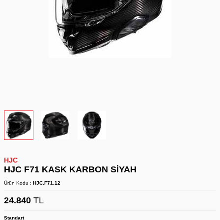
HJC
HJC F71 KASK KARBON SİYAH
Ürün Kodu :
HJC.F71.12
24.840
TL
Standart