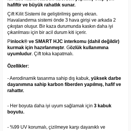
hafiftir ve büyük rahatlık sunar.
Çift Kilit Sistemi ile geliştirilmiş geniş ekran.
Havalandırma sistemi önde 3 hava girişi ve arkada 2
çıkıştan oluşur. Bir kaza durumunda kaskın daha iyi
çıkarılması için bir acil durum kiti içerir.
P
inlock® ve SMART HJC interkomu (dahil değildir)
kurmak için hazırlanmıştır
. G
özlük kullanımına
uyumludur
. Çift toka kapatmalı.
Özellikler:
- Aerodinamik tasarıma sahip dış kabuk,
yüksek darbe
dayanımına sahip karbon fiberden yapılmış, hafif ve
rahattır.
- Her boyuta daha iyi uyum sağlamak için
3 kabuk
boyutu.
- %99 UV korumalı, çizilmeye karşı dayanıklı ve