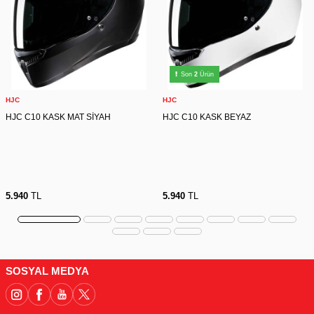
Son
2
Ürün
HJC
HJC
HJC C10 KASK MAT SİYAH
HJC C10 KASK BEYAZ
5.940
TL
5.940
TL
SOSYAL MEDYA