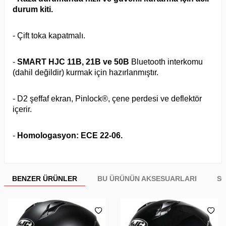
durum kiti.
- Çift toka kapatmalı.
-
SMART HJC 11B, 21B ve 50B
Bluetooth interkomu
(dahil değildir) kurmak için hazırlanmıştır.
- D2 şeffaf ekran, Pinlock®, çene perdesi ve deflektör
içerir.
-
Homologasyon: ECE 22-06.
BENZER ÜRÜNLER
BU ÜRÜNÜN AKSESUARLARI
SO