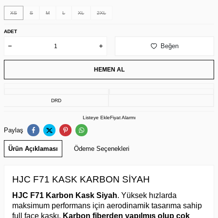
XS
S
M
L
XL
2XL
ADET
Beğen
HEMEN AL
DRD
Listeye Ekle
Fiyat Alarmı
Paylaş
Ürün Açıklaması
Ödeme Seçenekleri
HJC F71 KASK KARBON SİYAH
HJC F71 Karbon Kask Siyah
. Yüksek hızlarda
maksimum performans için aerodinamik tasarıma sahip
full face kaskı.
Karbon fiberden yapılmış olup çok