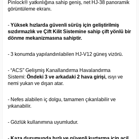
Pinlock® yatkınlığına sahip geniş, net HJ-38 panoramik
görüntüleme ekranı.
-
Yüksek hızlarda güvenli sürüş için geliştirilmiş
sızdırmazlık ve Çift Kilit Sistemine sahip çift yönlü bir
dönme mekanizmasına sahiptir.
- 3 konumda yapılandırılabilen HJ-V12 güneş vizörü.
- “ACS” Gelişmiş Kanallandırma Havalandırma
Sistemi:
Öndeki 3 ve arkadaki 2 hava girişi,
ısıyı ve
nemi yukarı ve dışarı atar.
- Nefes alabilen iç dolgu, tamamen çıkarılabilir ve
yıkanabilir.
- Gözlük kullanımına uyumludur.
-
Kaza durumunda hızlı ve güvenli kurtarma için acil