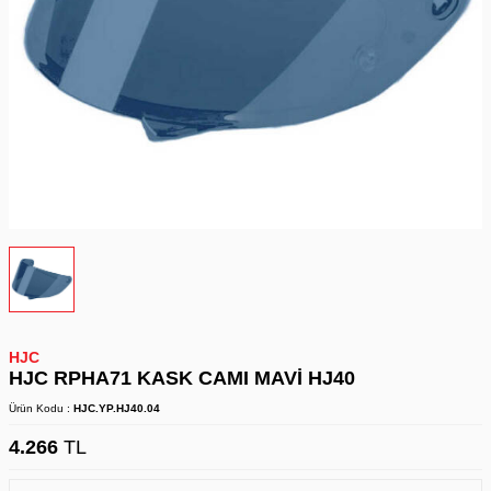
HJC
HJC RPHA71 KASK CAMI MAVİ HJ40
Ürün Kodu :
HJC.YP.HJ40.04
4.266
TL