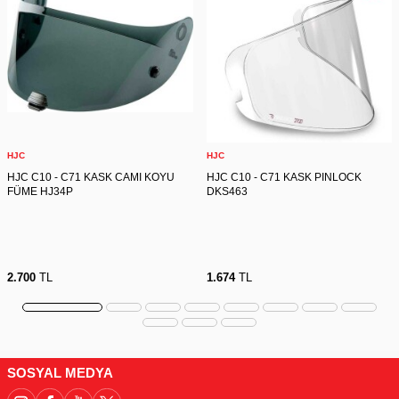
HJC
HJC
HJC C10 - C71 KASK CAMI KOYU
HJC C10 - C71 KASK PINLOCK
FÜME HJ34P
DKS463
2.700
TL
1.674
TL
SOSYAL MEDYA