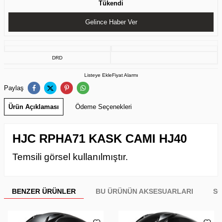
Tükendi
Gelince Haber Ver
DRD
Listeye Ekle
Fiyat Alarmı
Paylaş
Ürün Açıklaması
Ödeme Seçenekleri
HJC RPHA71 KASK CAMI HJ40
Temsili görsel kullanılmıştır.
BENZER ÜRÜNLER
BU ÜRÜNÜN AKSESUARLARI
SO