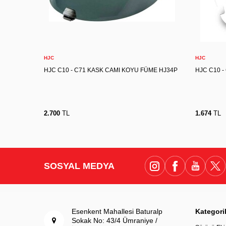
Sepete Ekle
HJC
HJC
HJC C10 - C71 KASK CAMI KOYU FÜME HJ34P
HJC C10 -
2.700
TL
1.674
TL
SOSYAL MEDYA
Esenkent Mahallesi Baturalp
Kategori
Sokak No: 43/4 Ümraniye /