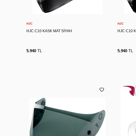
XS
S
M
L
XL
2XL
X
Sepete Ekle
HJC
HJC
HJC C10 KASK MAT SİYAH
HJC C10 
5.940
TL
5.940
TL