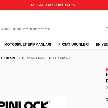
DRD MOTORBIKES BAYİ PORTALI
MOTOSIKLET EKIPMANLARI
FIRSAT ÜRÜNLERİ
EN YEN
 CAMLARI
HJC RPHA71 KASK PINLOCK DKS468
Ü
1