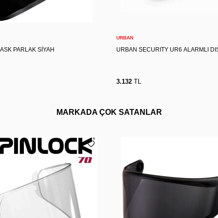
S
S
M
L
XL
2XL
Sepete Ekle
Sepete Ekle
URBAN
KASK PARLAK SİYAH
URBAN SECURITY UR6 ALARMLI DIS
3.132
TL
MARKADA ÇOK SATANLAR