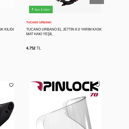
XXL
XS
S
M
L
XL
Son
1
Ürün
Son
2
Sepete Ekle
TUCANO URBANO
HJC
K KILIDI
TUCANO URBANO EL JETTIN 6.0 YARIM KASK
HJC C10 
MAT HAKİ YEŞİL
4.752
TL
5.940
TL