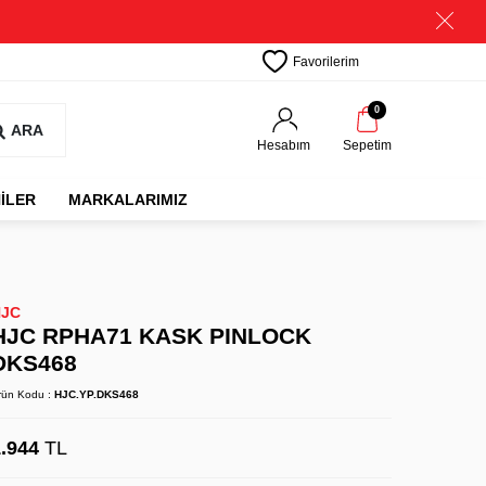
Favorilerim
0
ARA
Hesabım
Sepetim
İLER
MARKALARIMIZ
HJC
HJC RPHA71 KASK PINLOCK
DKS468
rün Kodu :
HJC.YP.DKS468
.944
TL