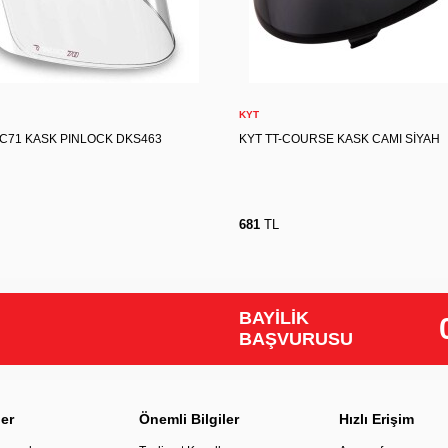
Sepete Ekle
Sepete Ekle
KYT
 C71 KASK PINLOCK DKS463
KYT TT-COURSE KASK CAMI SİYAH
681
TL
BAYİLİK
BAŞVURUSU
ler
Önemli Bilgiler
Hızlı Erişim