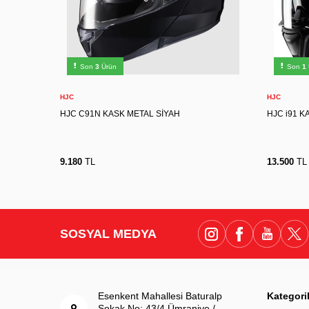
XS
S
M
L
XL
2XL
X
Son
3
Ürün
Son
1
Sepete Ekle
HJC
HJC
HJC C91N KASK METAL SİYAH
HJC i91 K
9.180
TL
13.500
TL
SOSYAL MEDYA
Esenkent Mahallesi Baturalp
Kategori
Sokak No: 43/4 Ümraniye /