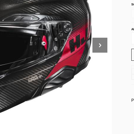
S
A
P