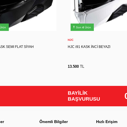
S
S
M
L
XL
2XL
XS
S
M
Ürün
Son
4
Ürün
Sepete Ekle
Sepete Ekle
HJC
ASK SEMI FLAT SİYAH
HJC i91 KASK İNCİ BEYAZI
13.500
TL
BAYİLİK
BAŞVURUSU
ler
Önemli Bilgiler
Hızlı Erişim