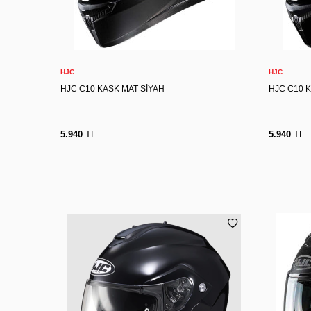
XS
S
M
L
XL
2XL
X
Sepete Ekle
HJC
HJC
HJC C10 KASK MAT SİYAH
HJC C10 
5.940
TL
5.940
TL