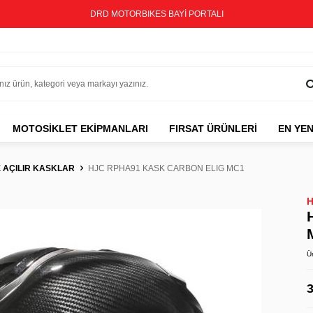
DRD MOTORBIKES BAYİ PORTALI
MOTOSIKLET EKIPMANLARI
FIRSAT ÜRÜNLERİ
EN YEN
 AÇILIR KASKLAR
HJC RPHA91 KASK CARBON ELIG MC1
Ü