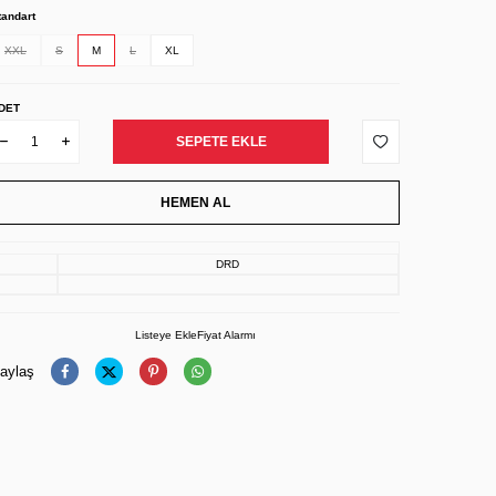
tandart
XXL
S
M
L
XL
DET
SEPETE EKLE
HEMEN AL
DRD
Listeye Ekle
Fiyat Alarmı
aylaş