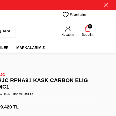
Favorilerim
0
ARA
Hesabım
Sepetim
İLER
MARKALARIMIZ
HJC
HJC RPHA91 KASK CARBON ELIG
MC1
rün Kodu :
HJC.RPHA91.28
39.420
TL