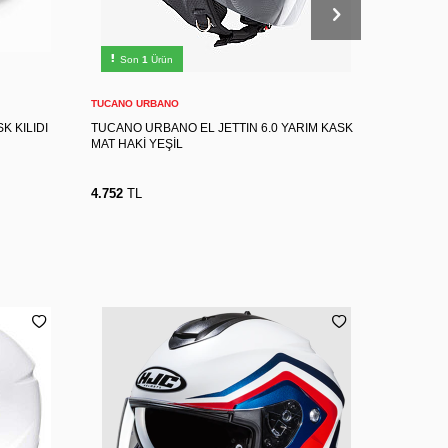
XXL
XS
S
M
L
XL
Son
1
Ürün
Son
2
Sepete Ekle
TUCANO URBANO
HJC
K KILIDI
TUCANO URBANO EL JETTIN 6.0 YARIM KASK
HJC C10 
MAT HAKİ YEŞİL
4.752
TL
5.940
TL