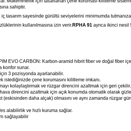
ğlar. Mükemmellik için tasarlanan çene koruması kilitleme siste
sına sahiptir.
iç tasarım sayesinde gürültü seviyelerini minimumda tutmanıza 
üklerinin kullanılmasına izin verir.
RPHA 91
ayrıca ikinci nesil
IM EVO CARBON: Karbon-aramid hibrit fiber ve doğal fiber içe
la konfor sunar.
için 3 pozisyonda ayarlanabilir.
 istediğinizde çene korumasını kilitleme imkanı.
 kolaylaştırmak ve rüzgar direncini azaltmak için geri çekilir.
e hava direncini azaltmak için açık konumda otomatik olarak gizle
kt (eskisinden daha alçak) olmasını ve aynı zamanda rüzgar gürü
s alabilirlik ve hızlı kuruma sağlar.
m sağlayabilir