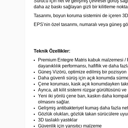
Sürücü için net ve gelişmiş çevresel görüş sa
daha az baskı sağlayan gizli bir kilitleme nokta
Tasarımı, boyun koruma sistemini de içeren 3D 
EPS'nin özel tasarımı, numaralı veya güneş gözl
Teknik Özellikler:
Premium Entegre Matris kabuk malzemesi / P
dayanıklılık performansı, hafiflik ve daha faz
Güneş Vizörü, optimize edilmiş bir pozisyon 
Daha güvenli sürüş için açık konumda sürmek
Çene koruması, kask açık konumdayken takmayı
Ayrıca, alt kilit sistemi rüzgar gürültüsünü v
Yeni iki yönlü çene barı, kaskın daha kompa
olmasını sağlar.
Gelişmiş antibakteriyel kumaş daha fazla nefe
Gözlük olukları, gözlük takan sürücülere uyu
3D taslaklı yastıklar
Güvenlik için yansıtıcı malzeme