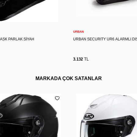
S
S
M
L
XL
2XL
Sepete Ekle
Sepete Ekle
URBAN
KASK PARLAK SİYAH
URBAN SECURITY UR6 ALARMLI DIS
3.132
TL
MARKADA ÇOK SATANLAR