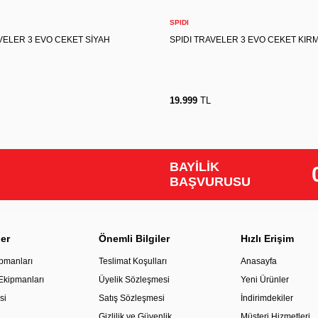
Sepete Ekle
Sepete Ekle
SPIDI
VELER 3 EVO CEKET SİYAH
SPIDI TRAVELER 3 EVO CEKET KIRM
19.999
TL
BAYİLİK
BAŞVURUSU
ler
Önemli Bilgiler
Hızlı Erişim
pmanları
Teslimat Koşulları
Anasayfa
 Ekipmanları
Üyelik Sözleşmesi
Yeni Ürünler
si
Satış Sözleşmesi
İndirimdekiler
Gizlilik ve Güvenlik
Müşteri Hizmetleri