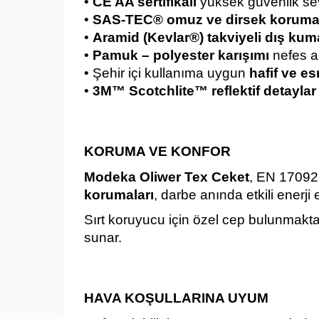
•
CE AA sertifikalı
yüksek güvenlik se
•
SAS-TEC® omuz ve dirsek korumal
•
Aramid (Kevlar®) takviyeli dış ku
•
Pamuk – polyester karışımı
nefes al
• Şehir içi kullanıma uygun
hafif ve e
•
3M™ Scotchlite™ reflektif detaylar
KORUMA VE KONFOR
Modeka Oliwer Tex Ceket
, EN 17092
korumaları
, darbe anında etkili enerji 
Sırt koruyucu için özel cep bulunmakt
sunar.
HAVA KOŞULLARINA UYUM