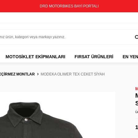
DRD MOTORBIKES BAYİ PORTALI
MOTOSIKLET EKIPMANLARI
FIRSAT ÜRÜNLERİ
EN YEN
EÇİRMEZ MONTLAR
MODEKA OLIWER TEX CEKET SİYAH
Ü