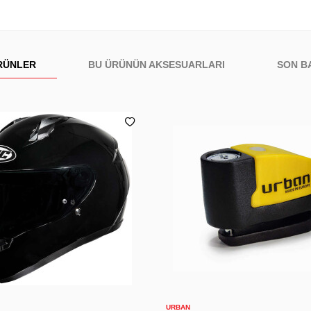
RÜNLER
BU ÜRÜNÜN AKSESUARLARI
SON B
S
S
M
L
XL
2XL
Sepete Ekle
Sepete Ekle
URBAN