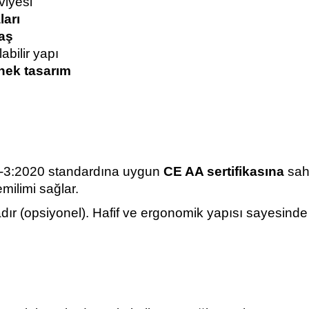
viyesi
arı
maş
abilir yapı
snek tasarım
-3:2020 standardına uygun
CE AA sertifikasına
sahi
emilimi sağlar.
adır (opsiyonel). Hafif ve ergonomik yapısı sayesin