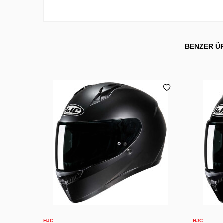
BENZER Ü
XS
S
M
L
XL
2XL
X
Sepete Ekle
HJC
HJC