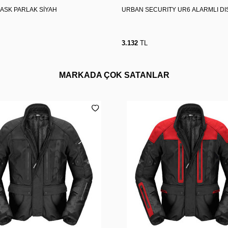
KASK PARLAK SİYAH
URBAN SECURITY UR6 ALARMLI DIS
3.132
TL
MARKADA ÇOK SATANLAR
L
XL
2XL
3XL
4XL
M
L
XL