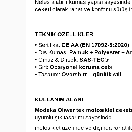
Nefes alabilir kumaş yapısı sayesinde
ceketi
olarak rahat ve konforlu sürüş 
TEKNİK ÖZELLİKLER
• Sertifika:
CE AA (EN 17092-3:2020)
• Dış Kumaş:
Pamuk + Polyester + Ar
• Omuz & Dirsek:
SAS-TEC®
• Sırt:
Opsiyonel koruma cebi
• Tasarım:
Overshirt – günlük stil
KULLANIM ALANI
Modeka Oliwer tex motosiklet ceketi
uyumlu şık tasarımı sayesinde
motosiklet üzerinde ve dışında rahatlıkla