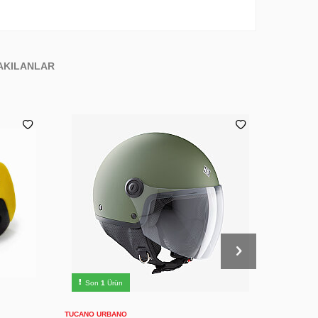
AKILANLAR
XXL
XS
S
M
L
XL
Son
1
Ürün
Son
2
Sepete Ekle
TUCANO URBANO
HJC