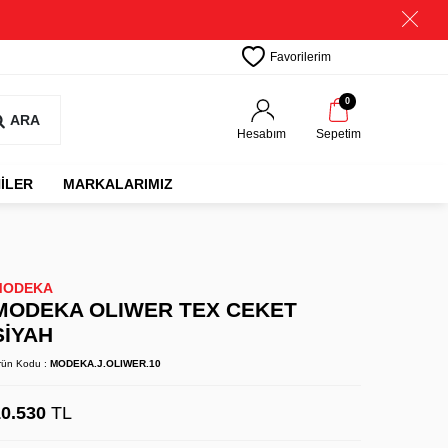
Favorilerim
0
ARA
Hesabım
Sepetim
İLER
MARKALARIMIZ
MODEKA
MODEKA OLIWER TEX CEKET
SİYAH
rün Kodu :
MODEKA.J.OLIWER.10
10.530
TL