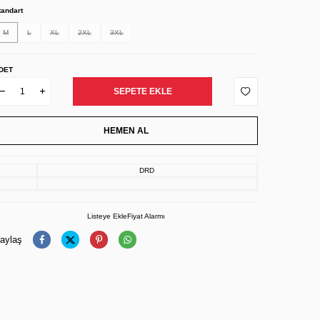
tandart
M
L
XL
2XL
3XL
DET
SEPETE EKLE
HEMEN AL
DRD
Listeye Ekle
Fiyat Alarmı
aylaş