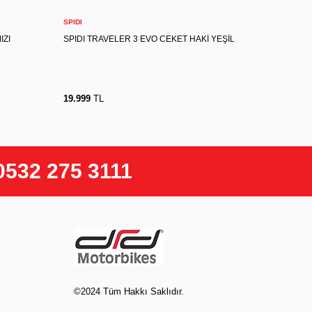
Sepete Ekle
SPIDI
SPIDI
IZI
SPIDI TRAVELER 3 EVO CEKET HAKİ YEŞİL
SPIDI TR
19.999
TL
19.999
T
0532 275 3111
©2024 Tüm Hakkı Saklıdır.