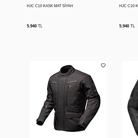
HJC C10 KASK MAT SİYAH
HJC C10 
5.940
TL
5.940
TL
XXL
M
L
XL
3XL
M