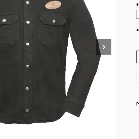
S
A
P