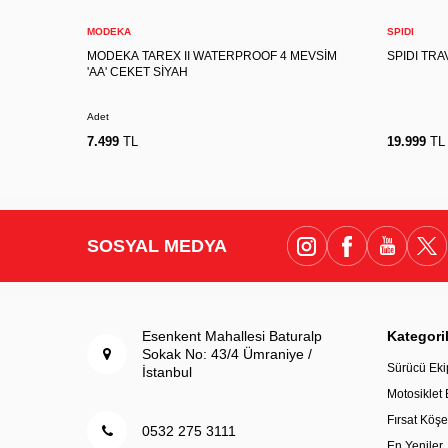
Sepete Ekle
MODEKA
SPIDI
MODEKA TAREX II WATERPROOF 4 MEVSİM
SPIDI TRA
'AA' CEKET SİYAH
Adet
7.499
TL
19.999
TL
SOSYAL MEDYA
Esenkent Mahallesi Baturalp
Kategori
Sokak No: 43/4 Ümraniye /
Sürücü Eki
İstanbul
Motosiklet
Fırsat Köşe
0532 275 3111
En Yeniler