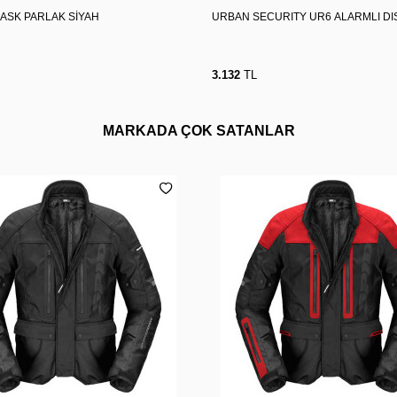
KASK PARLAK SİYAH
URBAN SECURITY UR6 ALARMLI DIS
3.132
TL
MARKADA ÇOK SATANLAR
L
XL
2XL
3XL
4XL
M
L
XL