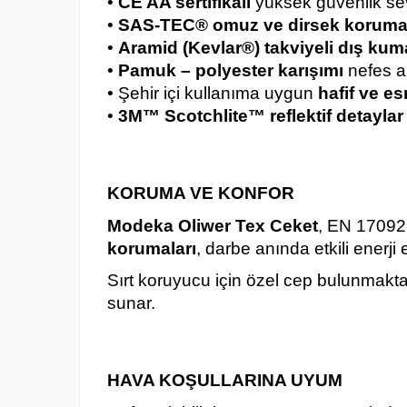
•
CE AA sertifikalı
yüksek güvenlik se
•
SAS-TEC® omuz ve dirsek korumal
•
Aramid (Kevlar®) takviyeli dış ku
•
Pamuk – polyester karışımı
nefes al
• Şehir içi kullanıma uygun
hafif ve e
•
3M™ Scotchlite™ reflektif detaylar
KORUMA VE KONFOR
Modeka Oliwer Tex Ceket
, EN 17092
korumaları
, darbe anında etkili enerji 
Sırt koruyucu için özel cep bulunmakt
sunar.
HAVA KOŞULLARINA UYUM