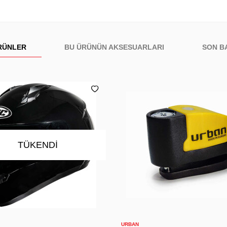
RÜNLER
BU ÜRÜNÜN AKSESUARLARI
SON B
TÜKENDI
S
S
M
L
XL
2XL
Sepete Ekle
Sepete Ekle
URBAN