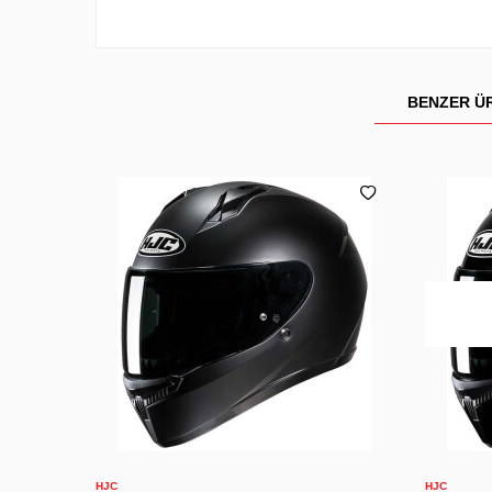
BENZER Ü
XS
S
M
L
XL
2XL
X
Sepete Ekle
HJC
HJC