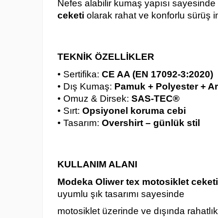
Nefes alabilir kumaş yapısı sayesinde
ceketi
olarak rahat ve konforlu sürüş 
TEKNİK ÖZELLİKLER
• Sertifika:
CE AA (EN 17092-3:2020)
• Dış Kumaş:
Pamuk + Polyester + Ar
• Omuz & Dirsek:
SAS-TEC®
• Sırt:
Opsiyonel koruma cebi
• Tasarım:
Overshirt – günlük stil
KULLANIM ALANI
Modeka Oliwer tex motosiklet ceketi
uyumlu şık tasarımı sayesinde
motosiklet üzerinde ve dışında rahatlıkla