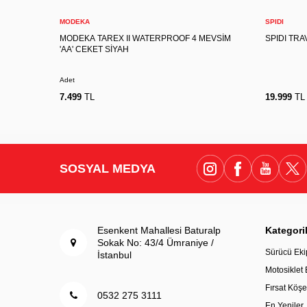
Sepete Ekle
MODEKA
SPIDI
MODEKA TAREX II WATERPROOF 4 MEVSİM
SPIDI TRA
'AA' CEKET SİYAH
Adet
7.499
TL
19.999
TL
SOSYAL MEDYA
Esenkent Mahallesi Baturalp
Kategori
Sokak No: 43/4 Ümraniye /
Sürücü Eki
İstanbul
Motosiklet
Fırsat Köşe
0532 275 3111
En Yeniler