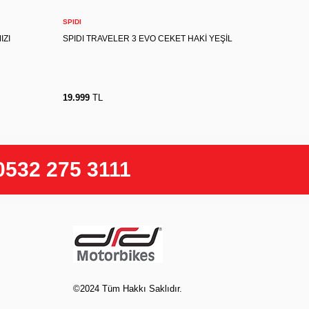
Sepete Ekle
SPIDI
SPIDI
IZI
SPIDI TRAVELER 3 EVO CEKET HAKİ YEŞİL
SPIDI TR
19.999
TL
19.999
T
0532 275 3111
©2024 Tüm Hakkı Saklıdır.