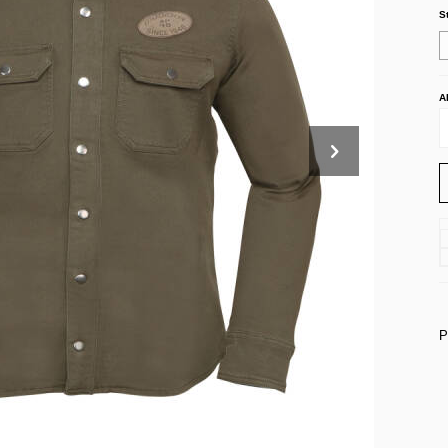
S
A
P