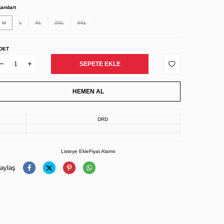
tandart
M
L
XL
2XL
3XL
DET
SEPETE EKLE
HEMEN AL
DRD
Listeye Ekle
Fiyat Alarmı
aylaş