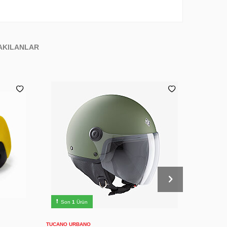
AKILANLAR
XXL
XS
S
M
L
XL
Son
1
Ürün
Son
4
Sepete Ekle
TUCANO URBANO
HJC