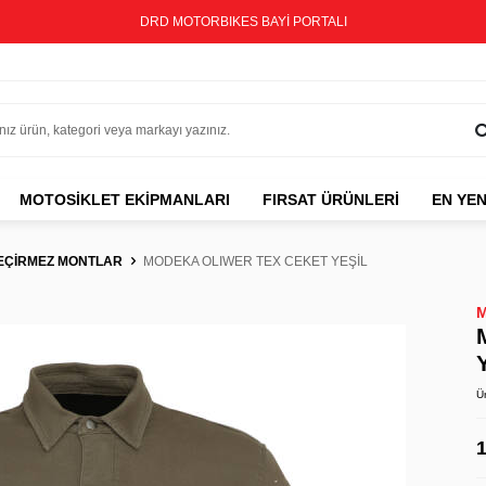
DRD MOTORBIKES BAYİ PORTALI
MOTOSIKLET EKIPMANLARI
FIRSAT ÜRÜNLERİ
EN YEN
EÇİRMEZ MONTLAR
MODEKA OLIWER TEX CEKET YEŞİL
Ü