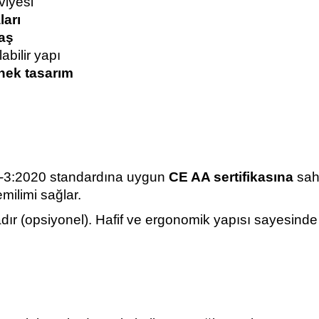
viyesi
arı
maş
abilir yapı
snek tasarım
-3:2020 standardına uygun
CE AA sertifikasına
sahi
emilimi sağlar.
adır (opsiyonel). Hafif ve ergonomik yapısı sayesin