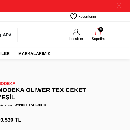
Favorilerim
0
ARA
Hesabım
Sepetim
İLER
MARKALARIMIZ
MODEKA
MODEKA OLIWER TEX CEKET
YEŞİL
rün Kodu :
MODEKA.J.OLIWER.88
10.530
TL