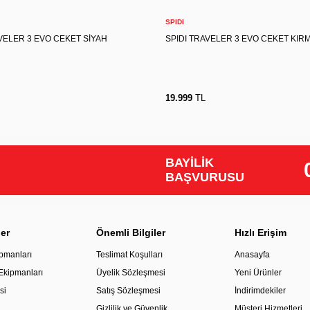
Sepete Ekle
Sepete Ekle
SPIDI
VELER 3 EVO CEKET SİYAH
SPIDI TRAVELER 3 EVO CEKET KIRM
19.999
TL
BAYİLİK
BAŞVURUSU
ler
Önemli Bilgiler
Hızlı Erişim
pmanları
Teslimat Koşulları
Anasayfa
 Ekipmanları
Üyelik Sözleşmesi
Yeni Ürünler
si
Satış Sözleşmesi
İndirimdekiler
Gizlilik ve Güvenlik
Müşteri Hizmetleri