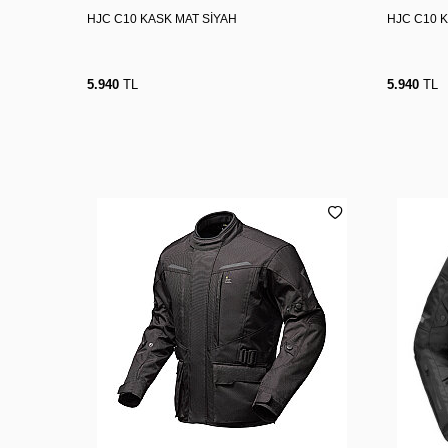
HJC C10 KASK MAT SİYAH
HJC C10 
5.940
TL
5.940
TL
XXL
M
L
XL
3XL
M