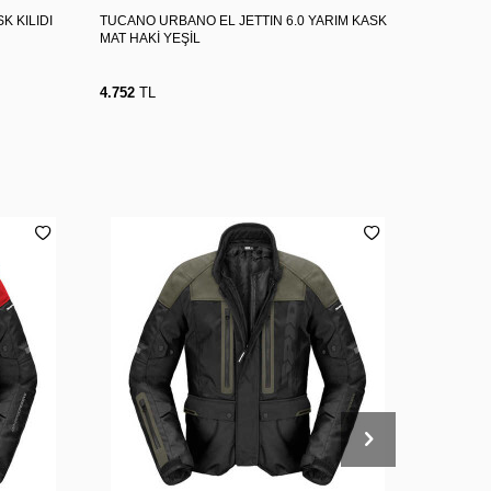
K KILIDI
TUCANO URBANO EL JETTIN 6.0 YARIM KASK
HJC C10 
MAT HAKİ YEŞİL
4.752
TL
5.940
TL
2XL
3XL
4XL
M
L
XL
2XL
3XL